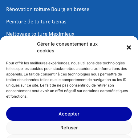
Rénovation toiture Bourg en bresse
Peinture de toiture Genas
Nettoyage toiture Meximieux
Gérer le consentement aux
Nettoyage toiture Villefranche sur saone
Contactez-nous
cookies
Nettoyage de toiture Genas
Pour offrir les meilleures expériences, nous utilisons des technologies
200 RTE De Trevoux 01600 Saint-Didier-de-
telles que les cookies pour stocker et/ou accéder aux informations des
Nettoyage toiture Meyzieu
appareils. Le fait de consentir à ces technologies nous permettra de
Formans
traiter des données telles que le comportement de navigation ou les ID
Nettoyage toiture 01
uniques sur ce site. Le fait de ne pas consentir ou de retirer son
contact@marcqdescompagnons.fr
consentement peut avoir un effet négatif sur certaines caractéristiques
Nettoyage toiture Viriat
et fonctions.
04 74 00 09 33
Démoussage toiture Meximieux
Accepter
Démoussage toiture Champagne-au-mont-d’or
Refuser
Couvreur 01
Marcq des Compagnons © 2026 –
Mentions légales
–